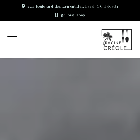
Skip
4721 Boulevard des Laurentides, Laval, QC H7K 3G4
to
450-669-8699
content