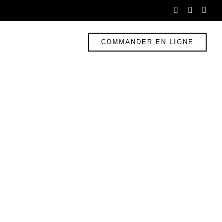
instagram
faceboo
twit
f
COMMANDER EN LIGNE