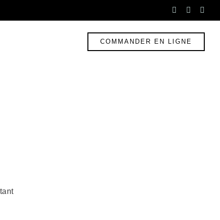
instagram
faceboo
twit
f
COMMANDER EN LIGNE
tant